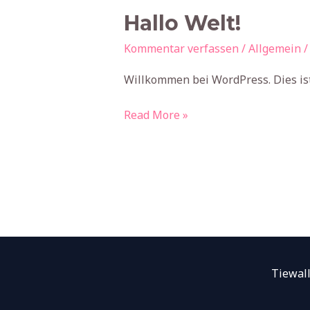
Hallo
Hallo Welt!
Welt!
Kommentar verfassen
/
Allgemein
Willkommen bei WordPress. Dies ist
Read More »
Tiewall